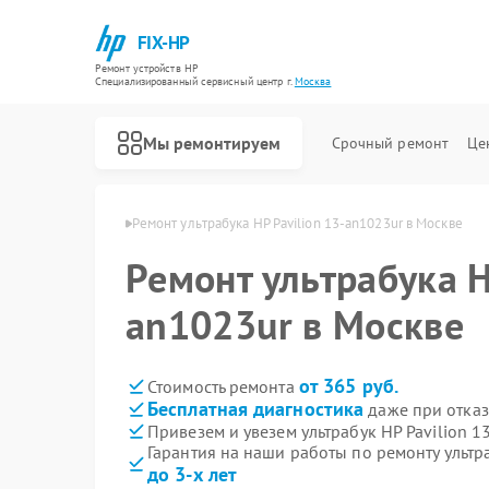
FIX-HP
Ремонт устройств HP
Специализированный cервисный центр г.
Москва
Мы ремонтируем
Срочный ремонт
Це
рабуков HP в Москве
Ремонт ультрабука HP Pavilion 13-an1023ur в Москве
Ремонт ультрабука H
an1023ur в Москве
от 365 руб.
Стоимость ремонта
Бесплатная диагностика
даже при отказ
Привезем и увезем ультрабук HP Pavilion 
Гарантия на наши работы по ремонту ультр
до 3-х лет