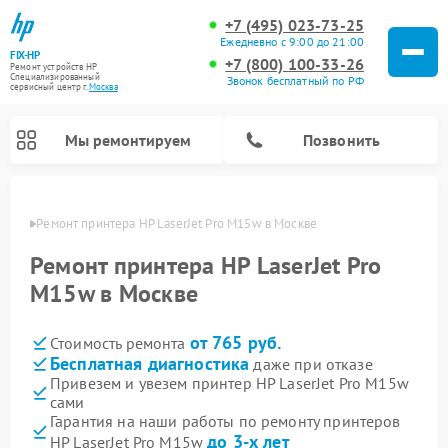
+7 (495) 023-73-25
Ежедневно с 9:00 до 21:00
FIX-HP
+7 (800) 100-33-26
Ремонт устройств HP
Специализированный
Звонок бесплатный по РФ
cервисный центр г.
Москва
Мы ремонтируем
Позвонить
оскве
Ремонт принтера HP LaserJet Pro M15w в Москве
Ремонт принтера HP LaserJet Pro
M15w в Москве
от 765 руб.
Стоимость ремонта
Бесплатная диагностика
даже при отказе
Привезем и увезем принтер HP LaserJet Pro M15w
сами
Гарантия на наши работы по ремонту принтеров
до 3-х лет
HP LaserJet Pro M15w