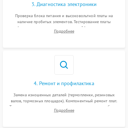
3. Диагностика электроники
Проверка блока питания и высоковольтной платы на
наличие пробитых элементов. Тестирование платы
форматирования, целостности шлейфов, контактов
Подробнее
картриджа и оптопар (датчиков прохождения и наличия
бумаги).
4. Ремонт и профилактика
Замена изношенных деталей (термопленки, резиновых
валов, тормозных площадок). Компонентный ремонт плат.
Тщательная очистка тракта печати, контактов и линз блока
Подробнее
лазера (LSU) от просыпанного тонера и пыли.