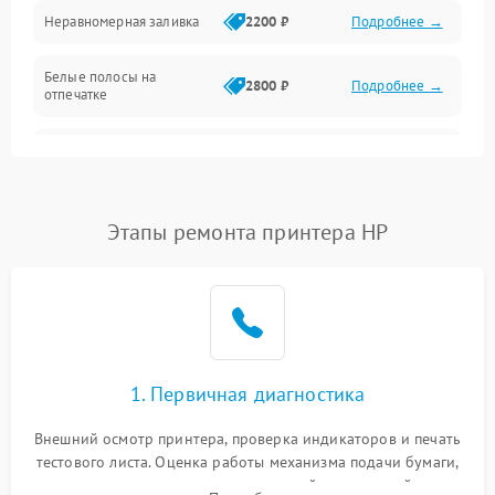
Неравномерная заливка
2200 ₽
Подробнее →
Режим работы
Белые полосы на
Питание и запуск
2800 ₽
Подробнее →
отпечатке
Изображение
Чёрный фон на листе
3000 ₽
Подробнее →
Перекос изображения
2000 ₽
Подробнее →
Этапы ремонта принтера HP
1. Первичная диагностика
Внешний осмотр принтера, проверка индикаторов и печать
тестового листа. Оценка работы механизма подачи бумаги,
выявление посторонних шумов, замятий и первичный анализ