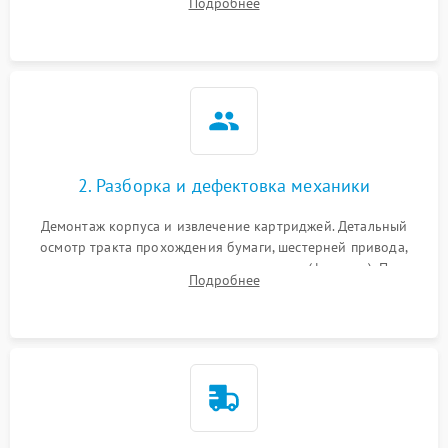
Подробнее
дефектов печати (полосы, фон, пробелы).
2. Разборка и дефектовка механики
Демонтаж корпуса и извлечение картриджей. Детальный
осмотр тракта прохождения бумаги, шестерней привода,
роликов захвата и узла термозакрепления (фьюзера). Поиск
Подробнее
физического износа и повреждений деталей.