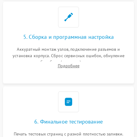
5. Сборка и программная настройка
Аккуратный монтаж узлов, подключение разъемов и
установка корпуса. Сброс сервисных ошибок, обнуление
счетчиков абсорбера (памперса) или узла переноса,
Подробнее
обновление прошивки и программная калибровка аппарата.
6. Финальное тестирование
Печать тестовых страниц с разной плотностью заливки.