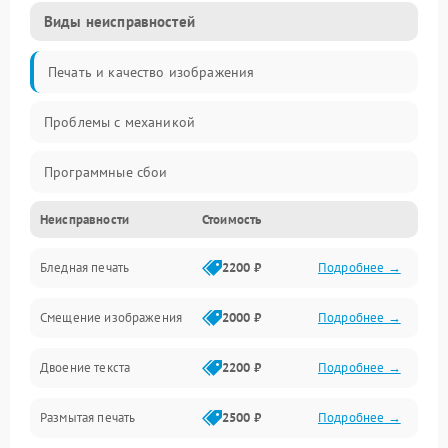
Виды неисправностей
Печать и качество изображения
Проблемы с механикой
Программные сбои
Неисправности
Стоимость
Программные ошибки
Бледная печать
2200 ₽
Подробнее →
Картриджи и расходники
Смещение изображения
2000 ₽
Подробнее →
Механика и узлы
Двоение текста
2200 ₽
Подробнее →
Подключение и интерфейсы
Размытая печать
2500 ₽
Подробнее →
Панель управления и индикация