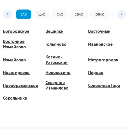
ВАО
ЦАО
САО
СВАО
ЮВАО
ЮАО
Богородское
Вешняки
Восточный
Восточное
Гольяново
Ивановское
Измайлово
Косино-
Измайлово
Метрогородок
Ухтомский
Новогиреево
Новокосино
Перово
Северное
Преображенское
Соколиная Гора
Измайлово
Сокольники