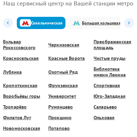
Наш сервисный центр на Вашей станции метро
Сокольническая
Большая кольцевая
Бульвар
Преображенская
Черкизовская
Рокоссовского
площадь
Красносельская
Красные Ворота
Чистые пруды
Библиотека
Лубянка
Охотный Ряд
имени Ленина
Кропоткинская
Фрунзенская
Спортивная
Воробьёвы горы
Университет
Юго-Западная
Тропарёво
Румянцево
Саларьево
Филатов Луг
Прокшино
Ольховая
Новомосковская
Потапово