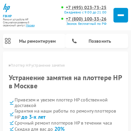
+7 (495) 023-73-25
Ежедневно с 9:00 до 21:00
FIX-HP
+7 (800) 100-33-26
Ремонт устройств HP
Специализированный
Звонок бесплатный по РФ
cервисный центр г.
Москва
Мы ремонтируем
Позвонить
оскве
Плоттер HP устранение замятия
Устранение замятия на плоттере HP
в Москве
Привезем и увезем плоттер HP собственной
доставкой
Гарантия на наши работы по ремонту плоттеров
до 3-х лет
HP
Срочный ремонт плоттеров HP в течении часа
20%
Скидка для вас до