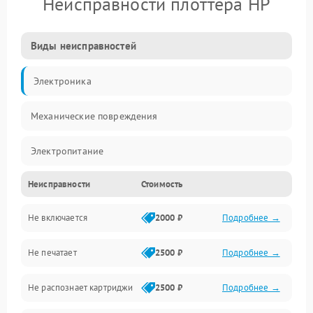
Неисправности плоттера HP
Виды неисправностей
Электроника
Механические повреждения
Электропитание
Неисправности
Стоимость
Работа системы
Не включается
2000 ₽
Подробнее →
Механика
Не печатает
2500 ₽
Подробнее →
Оптика
Не распознает картриджи
2500 ₽
Подробнее →
Программное обеспечение