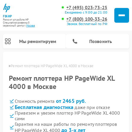
+7 (495) 023-73-25
Ежедневно с 9:00 до 21:00
FIX-HP
+7 (800) 100-33-26
Ремонт устройств HP
Специализированный
Звонок бесплатный по РФ
cервисный центр г.
Москва
Мы ремонтируем
Позвонить
оскве
Ремонт плоттера HP PageWide XL 4000 в Москве
Ремонт плоттера HP PageWide XL
4000 в Москве
от 2465 руб.
Стоимость ремонта
Бесплатная диагностика
даже при отказе
Привезем и увезем плоттер HP PageWide XL 4000
сами
Гарантия на наши работы по ремонту плоттеров
до 3-х лет
HP PageWide XL 4000