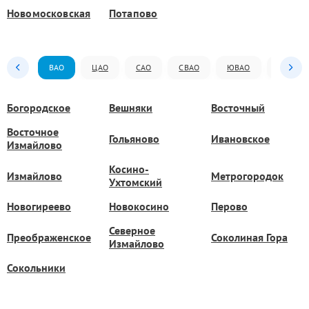
Новомосковская
Потапово
ВАО
ЦАО
САО
СВАО
ЮВАО
ЮАО
Богородское
Вешняки
Восточный
Восточное
Гольяново
Ивановское
Измайлово
Косино-
Измайлово
Метрогородок
Ухтомский
Новогиреево
Новокосино
Перово
Северное
Преображенское
Соколиная Гора
Измайлово
Сокольники