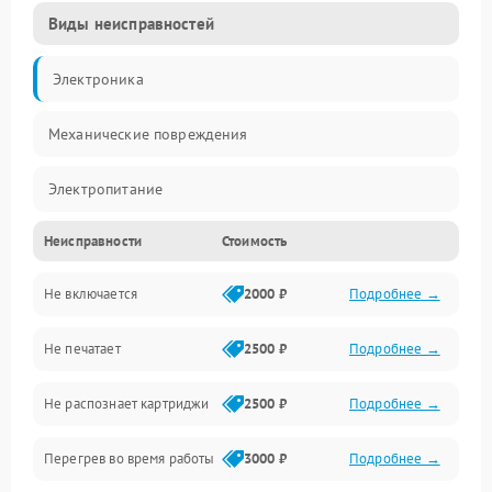
Виды неисправностей
Электроника
Механические повреждения
Электропитание
Неисправности
Стоимость
Работа системы
Не включается
2000 ₽
Подробнее →
Механика
Не печатает
2500 ₽
Подробнее →
Оптика
Не распознает картриджи
2500 ₽
Подробнее →
Программное обеспечение
Перегрев во время работы
3000 ₽
Подробнее →
Корпус/Герметичность