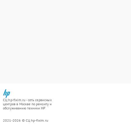
СЦ hp-fixim.ru - сеть сервисных
центров в Москве по ремонту и
обслуживанию техники HP
2021-2026 © СЦ hp-fixim.ru