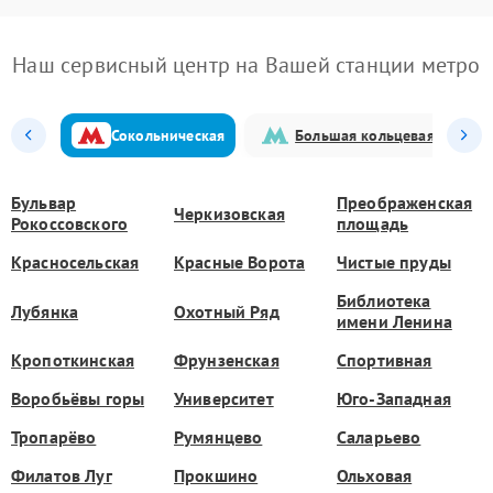
Наш сервисный центр на Вашей станции метро
Сокольническая
Большая кольцевая
Бульвар
Преображенская
Черкизовская
Рокоссовского
площадь
Красносельская
Красные Ворота
Чистые пруды
Библиотека
Лубянка
Охотный Ряд
имени Ленина
Кропоткинская
Фрунзенская
Спортивная
Воробьёвы горы
Университет
Юго-Западная
Тропарёво
Румянцево
Саларьево
Филатов Луг
Прокшино
Ольховая