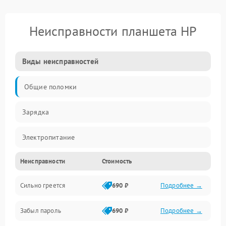
Неисправности планшета HP
Виды неисправностей
Общие поломки
Зарядка
Электропитание
Неисправности
Стоимость
Экран и изображение
Сильно греется
690 ₽
Подробнее →
Дисплей
Забыл пароль
690 ₽
Подробнее →
Экран (дисплей)