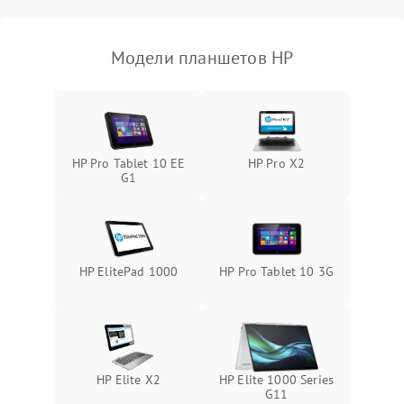
Связь и беспроводные модули
Модели планшетов HP
Камера
Сенсорное управление
Проблемы с механикой
HP Pro Tablet 10 EE
HP Pro X2
G1
Питание и аккумулятор
Кнопки и органы управления
HP ElitePad 1000
HP Pro Tablet 10 3G
Звук и аудио
Камеры
HP Elite X2
HP Elite 1000 Series
ПО
G11