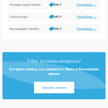
Не видит карту памяти
690 ₽
Подробнее →
Связь
Попала вода
690 ₽
Подробнее →
Разговор (микрофон, динамик)
Выскакивает ошибка
690 ₽
Подробнее →
Перегрев и нестабильная работа
Влага и механические повреждения
Сеть и интернет
У Вас остались вопросы?
Зарядка и разъёмы
Оставьте заявку, мы свяжемся с Вами в ближайшее
время
Программные сбои
Заказать звонок
Память и данные
Режим работы