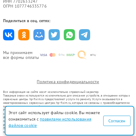
ИНН 7702633247
ОГРН 1077746335776
Поделиться в соц. сетях:
Мы принимаем
все формы оплаты
Политика конфиденциальности
Вся информация на сайте носит исключительно справочный характер.
Товарные знаки используются исключительно для описания устройств, в отношении которых
сервисные центры hp-fixim.ru предоставляют услуги по ремонту. Услуги оказываются в
неавторизованных сервисных центрах hp-fixim.ru, которые не связаны с правообладателями
товарных знаков или их официальными представителями.
Ремонт осуществляется для устройств, уже введенных в гражданский оборот в соответствии
Этот сайт использует файлы cookie. Вы можете
со статьей 1487 ГК РФ.
Использование товарных знаков не преследует цели индивидуализации услуг или введения
ознакомиться с
правилами использования
Согласен
потребителей в заблуждение, а служит для информирования о предоставляемых услугах по
ремонту техники указанных брендов.
файлов cookie
Представленная на сайте информация не является публичной офертой, определяемой
положениями Статьи 437(2) Гражданского кодекса РФ