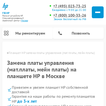
+7 (495) 023-73-25
Ежедневно с 9:00 до 21:00
FIX-HP
+7 (800) 100-33-26
Ремонт устройств HP
Специализированный
Звонок бесплатный по РФ
cервисный центр г.
Москва
Мы ремонтируем
Позвонить
оскве
Планшет HP замена платы управления (мат.платы, мейн платы)
Замена платы управления
(мат.платы, мейн платы) на
планшете HP в Москве
Привезем и увезем планшет HP собственной
доставкой
Гарантия на наши работы по ремонту планшетов
до 3-х лет
HP
Срочный ремонт планшетов HP в течении часа