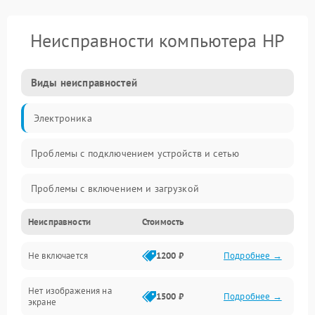
Неисправности компьютера HP
Виды неисправностей
Электроника
Проблемы с подключением устройств и сетью
Проблемы с включением и загрузкой
Неисправности
Стоимость
Проблемы с изображением и монитором
Не включается
1200 ₽
Подробнее →
Проблемы с производительностью и стабильностью
Нет изображения на
Прочие специфичные проблемы
1500 ₽
Подробнее →
экране