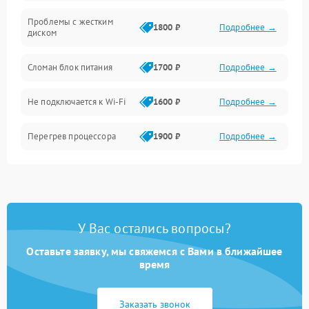
Проблемы с хранением данных
Проблемы с жестким
1800 ₽
Подробнее →
диском
Механические повреждения
Сломан блок питания
1700 ₽
Подробнее →
Программное обеспечение
Не подключается к Wi-Fi
1600 ₽
Подробнее →
Аудио
Перегрев процессора
1900 ₽
Подробнее →
Проблемы с видеокартой
1800 ₽
Подробнее →
Проблемы с
подключением внешних
1400 ₽
Подробнее →
У Вас остались вопросы?
устройств
Оставьте заявку, мы свяжемся с Вами в ближайшее
Не работает система
время
1700 ₽
Подробнее →
охлаждения
Заказать звонок
Ошибки в работе