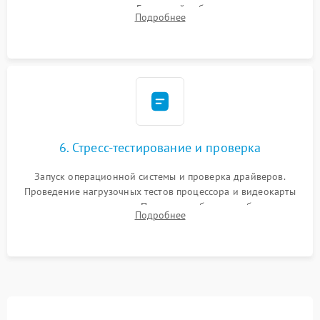
комплектующих в слоты. Грамотный кабель-менеджмент для
Подробнее
обеспечения правильной циркуляции воздуха внутри
корпуса ПК.
6. Стресс-тестирование и проверка
Запуск операционной системы и проверка драйверов.
Проведение нагрузочных тестов процессора и видеокарты
для контроля температур. Проверка работоспособности всех
Подробнее
USB-портов, аудиовыходов и сетевого подключения.