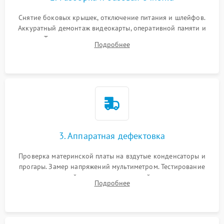
Снятие боковых крышек, отключение питания и шлейфов.
Аккуратный демонтаж видеокарты, оперативной памяти и
кулеров. Тщательная очистка корпуса и радиаторов от пыли
Подробнее
с помощью сжатого воздуха для предотвращения
замыканий.
3. Аппаратная дефектовка
Проверка материнской платы на вздутые конденсаторы и
прогары. Замер напряжений мультиметром. Тестирование
оперативной памяти и накопителей с помощью
Подробнее
диагностического ПО для выявления сбойных секторов и
ошибок.