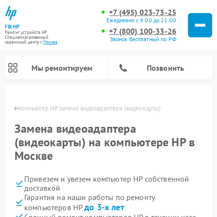
+7 (495) 023-73-25
Ежедневно с 9:00 до 21:00
FIX-HP
+7 (800) 100-33-26
Ремонт устройств HP
Специализированный
Звонок бесплатный по РФ
cервисный центр г.
Москва
Мы ремонтируем
Позвонить
оскве
Компьютер HP замена видеоадаптера (видеокарты)
Замена видеоадаптера
(видеокарты) на компьютере HP в
Москве
Привезем и увезем компьютер HP собственной
доставкой
Гарантия на наши работы по ремонту
до 3-х лет
компьютеров HP
Срочный ремонт компьютеров HP в течении часа