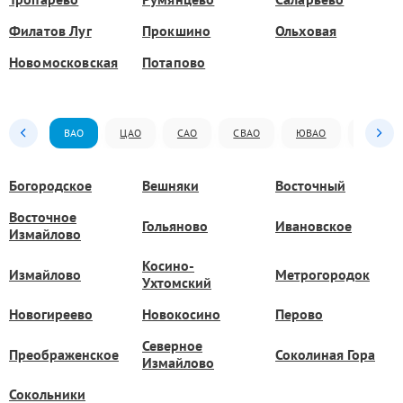
Филатов Луг
Прокшино
Ольховая
Новомосковская
Потапово
ВАО
ЦАО
САО
СВАО
ЮВАО
ЮАО
Богородское
Вешняки
Восточный
Восточное
Гольяново
Ивановское
Измайлово
Косино-
Измайлово
Метрогородок
Ухтомский
Новогиреево
Новокосино
Перово
Северное
Преображенское
Соколиная Гора
Измайлово
Сокольники