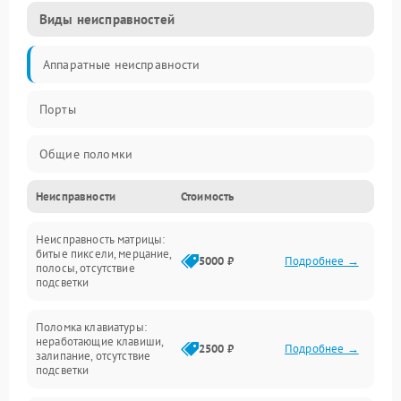
Виды неисправностей
Аппаратные неисправности
Порты
Общие поломки
Неисправности
Стоимость
Устройства
Неисправность матрицы:
Программные ошибки
битые пиксели, мерцание,
5000 ₽
Подробнее →
полосы, отсутствие
подсветки
Электрические и системные сбои
Поломка клавиатуры:
Интерфейсные проблемы
неработающие клавиши,
2500 ₽
Подробнее →
залипание, отсутствие
подсветки
Батарея