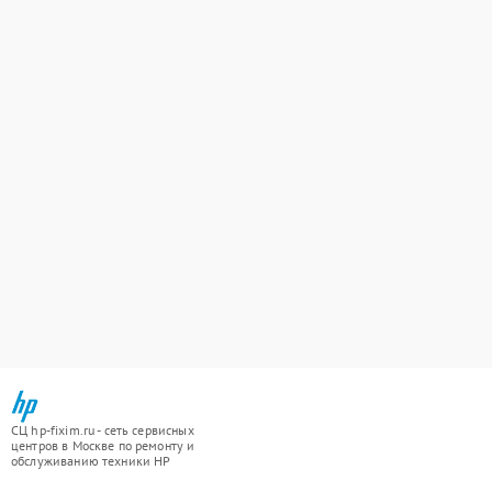
СЦ hp-fixim.ru - сеть сервисных
центров в Москве по ремонту и
обслуживанию техники HP