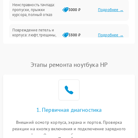
Неисправность тачпада:
Сеть и интернет
пропуски, прыжки
3000 ₽
Подробнее →
курсора, полный отказ
Система охлаждения
Повреждение петель и
корпуса: люфт, трещины,
3500 ₽
Подробнее →
деформация
Проблемы аккумулятора:
быстрая разрядка,
2500 ₽
Подробнее →
Этапы ремонта ноутбука HP
невозможность зарядки,
вздутие
Неисправность зарядного
устройства или разъёма
2000 ₽
Подробнее →
питания
1. Первичная диагностика
Перегрев из‑за пыли,
износа термопасты или
2500 ₽
Подробнее →
неисправности кулера
Внешний осмотр корпуса, экрана и портов. Проверка
реакции на кнопку включения и подключение зарядного
устройства. Оценка потребления тока с помощью
Выход из строя SSD или