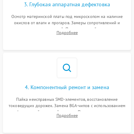
3. Глубокая аппаратная дефектовка
Осмотр материнской платы под микроскопом на наличие
окислов от влаги и прогаров. Замеры сопротивлений и
дежурных напряжений. Проверка цепей питания,
Подробнее
мультиконтроллера, процессора и видеочипа.
4. Компонентный ремонт и замена
Пайка неисправных SMD-элементов, восстановление
токоведущих дорожек. Замена BGA-чипов с использованием
инфракрасной паяльной станции. Прошивка микросхемы
Подробнее
BIOS или замена поврежденных портов USB