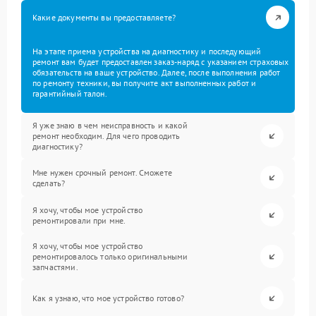
Какие документы вы предоставляете?
На этапе приема устройства на диагностику и последующий
ремонт вам будет предоставлен заказ-наряд с указанием страховых
обязательств на ваше устройство. Далее, после выполнения работ
по ремонту техники, вы получите акт выполненных работ и
гарантийный талон.
Я уже знаю в чем неисправность и какой
ремонт необходим. Для чего проводить
диагностику?
Мне нужен срочный ремонт. Сможете
сделать?
Я хочу, чтобы мое устройство
ремонтировали при мне.
Я хочу, чтобы мое устройство
ремонтировалось только оригинальными
запчастями.
Как я узнаю, что мое устройство готово?