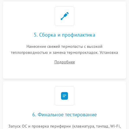
5. Сборка и профилактика
Нанесение свежей термопасты с высокой
теплопроводностью и замена термопрокладок. Установка
системы охлаждения, подключение всех внутренних
Подробнее
шлейфов, модулей памяти и накопителей. Предварительная
сборка корпуса.
6. Финальное тестирование
Запуск ОС и проверка периферии (клавиатура, тачпад, Wi-Fi,