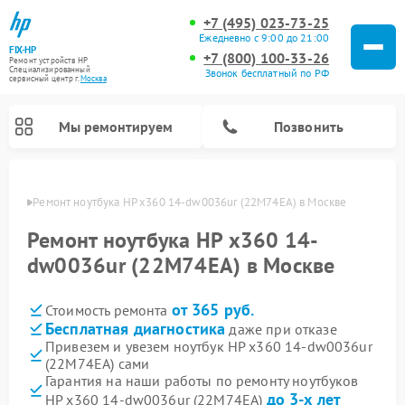
+7 (495) 023-73-25
Ежедневно с 9:00 до 21:00
FIX-HP
+7 (800) 100-33-26
Ремонт устройств HP
Специализированный
Звонок бесплатный по РФ
cервисный центр г.
Москва
Мы ремонтируем
Позвонить
оскве
Ремонт ноутбука HP x360 14-dw0036ur (22M74EA) в Москве
Ремонт ноутбука HP x360 14-
dw0036ur (22M74EA) в Москве
от 365 руб.
Стоимость ремонта
Бесплатная диагностика
даже при отказе
Привезем и увезем ноутбук HP x360 14-dw0036ur
(22M74EA) сами
Гарантия на наши работы по ремонту ноутбуков
до 3-х лет
HP x360 14-dw0036ur (22M74EA)