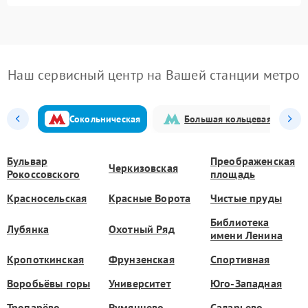
Наш сервисный центр на Вашей станции метро
Сокольническая
Большая кольцевая
Бульвар
Преображенская
Черкизовская
Рокоссовского
площадь
Красносельская
Красные Ворота
Чистые пруды
Библиотека
Лубянка
Охотный Ряд
имени Ленина
Кропоткинская
Фрунзенская
Спортивная
Воробьёвы горы
Университет
Юго-Западная
Тропарёво
Румянцево
Саларьево