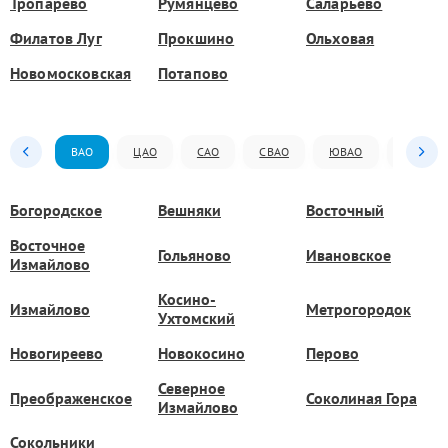
Тропарёво
Румянцево
Саларьево
Филатов Луг
Прокшино
Ольховая
Новомосковская
Потапово
ВАО
ЦАО
САО
СВАО
ЮВАО
ЮАО
Богородское
Вешняки
Восточный
Восточное
Гольяново
Ивановское
Измайлово
Косино-
Измайлово
Метрогородок
Ухтомский
Новогиреево
Новокосино
Перово
Северное
Преображенское
Соколиная Гора
Измайлово
Сокольники