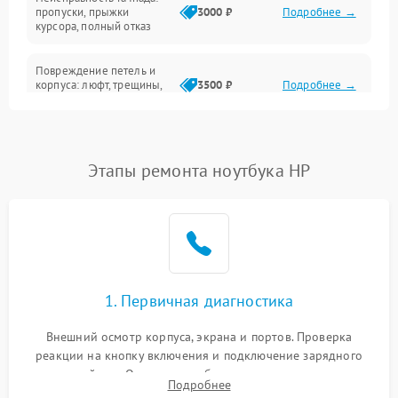
Сеть и интернет
пропуски, прыжки
3000 ₽
Подробнее →
курсора, полный отказ
Система охлаждения
Повреждение петель и
корпуса: люфт, трещины,
3500 ₽
Подробнее →
деформация
Проблемы аккумулятора:
быстрая разрядка,
2500 ₽
Подробнее →
Этапы ремонта ноутбука HP
невозможность зарядки,
вздутие
Неисправность зарядного
устройства или разъёма
2000 ₽
Подробнее →
питания
1. Первичная диагностика
Перегрев из‑за пыли,
износа термопасты или
2500 ₽
Подробнее →
неисправности кулера
Внешний осмотр корпуса, экрана и портов. Проверка
реакции на кнопку включения и подключение зарядного
устройства. Оценка потребления тока с помощью
Выход из строя SSD или
Подробнее
HDD: медленная загрузка,
лабораторного блока питания для локализации проблемы.
3000 ₽
Подробнее →