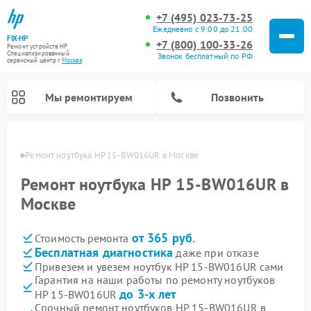
+7 (495) 023-73-25
Ежедневно с 9:00 до 21:00
FIX-HP
+7 (800) 100-33-26
Ремонт устройств HP
Специализированный
Звонок бесплатный по РФ
cервисный центр г.
Москва
Мы ремонтируем
Позвонить
оскве
Ремонт ноутбука HP 15-BW016UR в Москве
Ремонт ноутбука HP 15-BW016UR в
Москве
от 365 руб.
Стоимость ремонта
Бесплатная диагностика
даже при отказе
Привезем и увезем ноутбук HP 15-BW016UR сами
Гарантия на наши работы по ремонту ноутбуков
до 3-х лет
HP 15-BW016UR
Срочный ремонт ноутбуков HP 15-BW016UR в