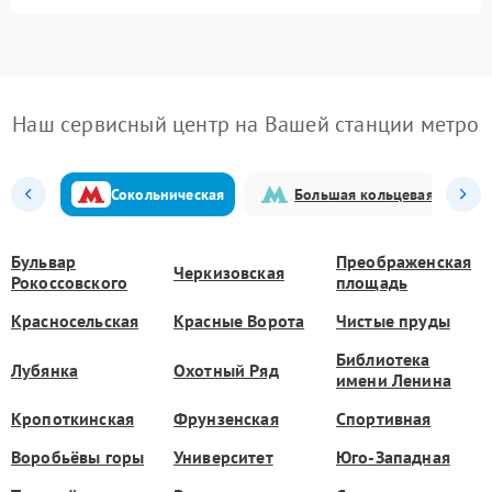
Наш сервисный центр на Вашей станции метро
Сокольническая
Большая кольцевая
Бульвар
Преображенская
Черкизовская
Рокоссовского
площадь
Красносельская
Красные Ворота
Чистые пруды
Библиотека
Лубянка
Охотный Ряд
имени Ленина
Кропоткинская
Фрунзенская
Спортивная
Воробьёвы горы
Университет
Юго-Западная