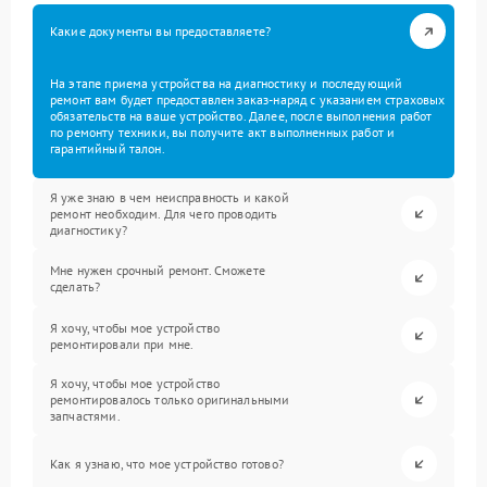
Какие документы вы предоставляете?
На этапе приема устройства на диагностику и последующий
ремонт вам будет предоставлен заказ-наряд с указанием страховых
обязательств на ваше устройство. Далее, после выполнения работ
по ремонту техники, вы получите акт выполненных работ и
гарантийный талон.
Я уже знаю в чем неисправность и какой
ремонт необходим. Для чего проводить
диагностику?
Мне нужен срочный ремонт. Сможете
сделать?
Я хочу, чтобы мое устройство
ремонтировали при мне.
Я хочу, чтобы мое устройство
ремонтировалось только оригинальными
запчастями.
Как я узнаю, что мое устройство готово?