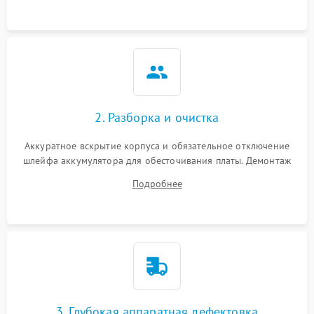
ошибки чтения,
пропадание диска
Неисправность
оперативной памяти:
2000 ₽
Подробнее →
вылеты приложений,
синие экраны
2. Разборка и очистка
Проблемы Wi‑Fi или
2500 ₽
Подробнее →
Bluetooth модулей
Аккуратное вскрытие корпуса и обязательное отключение
шлейфа аккумулятора для обесточивания платы. Демонтаж
системы охлаждения, очистка кулера от пыли и удаление
Подробнее
высохшей термопасты с кристаллов чипов.
3. Глубокая аппаратная дефектовка