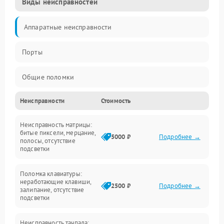
Виды неисправностей
Аппаратные неисправности
Порты
Общие поломки
Неисправности
Стоимость
Устройства
Неисправность матрицы:
Программные ошибки
битые пиксели, мерцание,
5000 ₽
Подробнее →
полосы, отсутствие
подсветки
Электрические и системные сбои
Поломка клавиатуры:
Интерфейсные проблемы
неработающие клавиши,
2500 ₽
Подробнее →
залипание, отсутствие
подсветки
Батарея
Неисправность тачпада: