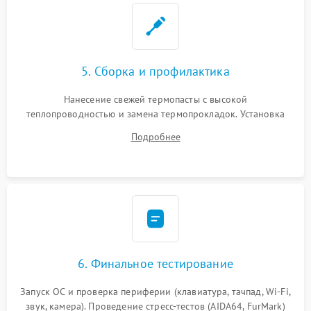
5. Сборка и профилактика
Нанесение свежей термопасты с высокой
теплопроводностью и замена термопрокладок. Установка
системы охлаждения, подключение всех внутренних
Подробнее
шлейфов, модулей памяти и накопителей. Предварительная
сборка корпуса.
6. Финальное тестирование
Запуск ОС и проверка периферии (клавиатура, тачпад, Wi-Fi,
звук, камера). Проведение стресс-тестов (AIDA64, FurMark)