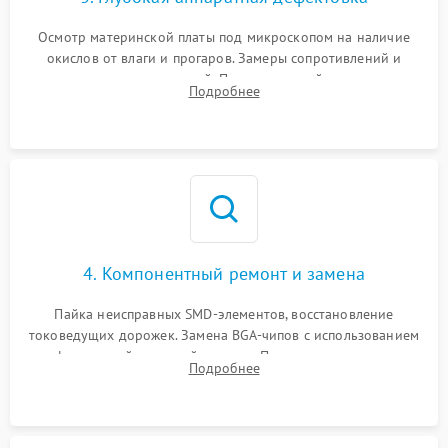
Осмотр материнской платы под микроскопом на наличие
окислов от влаги и прогаров. Замеры сопротивлений и
дежурных напряжений. Проверка цепей питания,
Подробнее
мультиконтроллера, процессора и видеочипа.
4. Компонентный ремонт и замена
Пайка неисправных SMD-элементов, восстановление
токоведущих дорожек. Замена BGA-чипов с использованием
инфракрасной паяльной станции. Прошивка микросхемы
Подробнее
BIOS или замена поврежденных портов USB