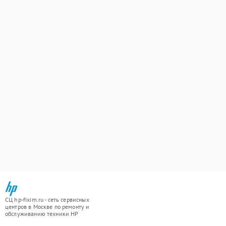
СЦ hp-fixim.ru - сеть сервисных
центров в Москве по ремонту и
обслуживанию техники HP