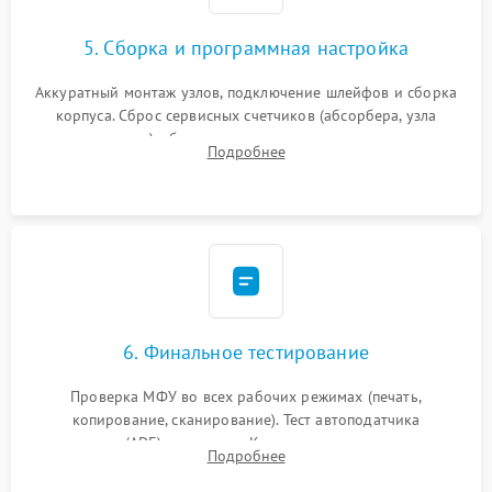
5. Сборка и программная настройка
Аккуратный монтаж узлов, подключение шлейфов и сборка
корпуса. Сброс сервисных счетчиков (абсорбера, узла
закрепления), обновление прошивки и программная
Подробнее
калибровка цветопередачи и позиционирования сканера.
6. Финальное тестирование
Проверка МФУ во всех рабочих режимах (печать,
копирование, сканирование). Тест автоподатчика
документов (ADF) и дуплекса. Контроль качества отпечатка
Подробнее
на отсутствие серого фона, полос и надежность запекания
тонера.