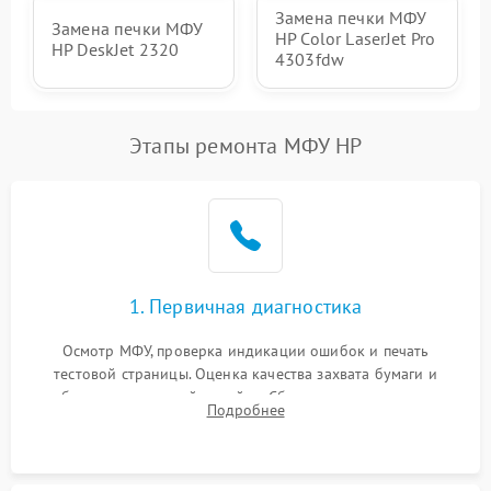
Замена печки МФУ
Замена печки МФУ
HP Color LaserJet Pro
HP DeskJet 2320
4303fdw
Этапы ремонта МФУ HP
1. Первичная диагностика
Осмотр МФУ, проверка индикации ошибок и печать
тестовой страницы. Оценка качества захвата бумаги и
работы сканирующей линейки. Сбор данных о замятиях,
Подробнее
дефектах изображения или посторонних шумах при работе.