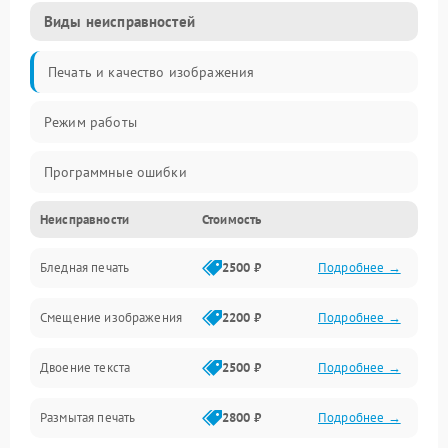
Виды неисправностей
Печать и качество изображения
Режим работы
Программные ошибки
Неисправности
Стоимость
Картриджи и расходники
Бледная печать
2500 ₽
Подробнее →
Сканер и копирование
Смещение изображения
2200 ₽
Подробнее →
Механика и узлы
Двоение текста
2500 ₽
Подробнее →
Программные сбои
Размытая печать
2800 ₽
Подробнее →
Подключение и интерфейсы