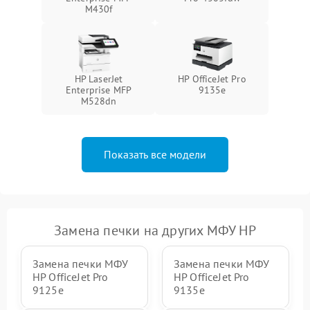
M430f
HP LaserJet
HP OfficeJet Pro
Enterprise MFP
9135e
M528dn
Показать все модели
Замена печки на других МФУ HP
Замена печки МФУ
Замена печки МФУ
HP OfficeJet Pro
HP OfficeJet Pro
9125e
9135e