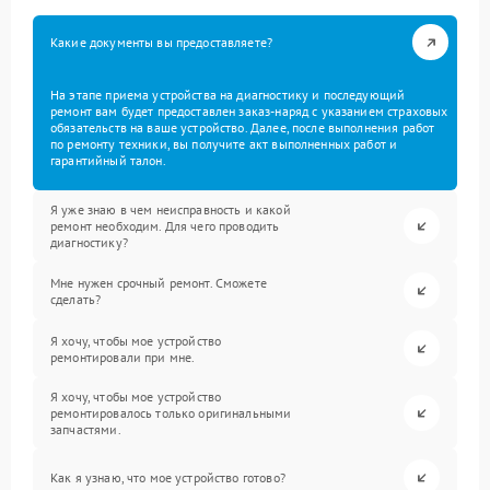
Какие документы вы предоставляете?
На этапе приема устройства на диагностику и последующий
ремонт вам будет предоставлен заказ-наряд с указанием страховых
обязательств на ваше устройство. Далее, после выполнения работ
по ремонту техники, вы получите акт выполненных работ и
гарантийный талон.
Я уже знаю в чем неисправность и какой
ремонт необходим. Для чего проводить
диагностику?
Мне нужен срочный ремонт. Сможете
сделать?
Я хочу, чтобы мое устройство
ремонтировали при мне.
Я хочу, чтобы мое устройство
ремонтировалось только оригинальными
запчастями.
Как я узнаю, что мое устройство готово?