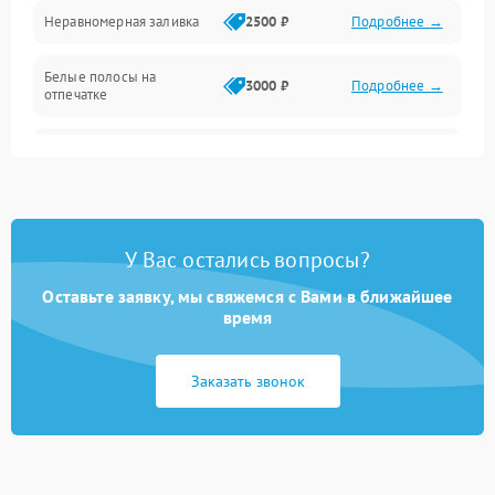
Неравномерная заливка
2500 ₽
Подробнее →
Дисплей и органы управления
Белые полосы на
Изображение
3000 ₽
Подробнее →
отпечатке
Проблемы с механикой
Чёрный фон на листе
3500 ₽
Подробнее →
Питание и запуск
У Вас остались вопросы?
Оставьте заявку, мы свяжемся с Вами в ближайшее
время
Заказать звонок