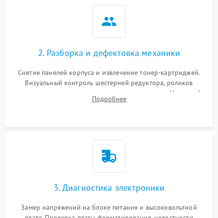
2. Разборка и дефектовка механики
Снятие панелей корпуса и извлечение тонер-картриджей.
Визуальный контроль шестерней редуктора, роликов
захвата, термопленки и прижимного вала в печи (фьюзере).
Подробнее
Проверка оптики сканера на загрязнения.
3. Диагностика электроники
Замер напряжений на блоке питания и высоковольтной
плате. Проверка платы форматирования, целостности