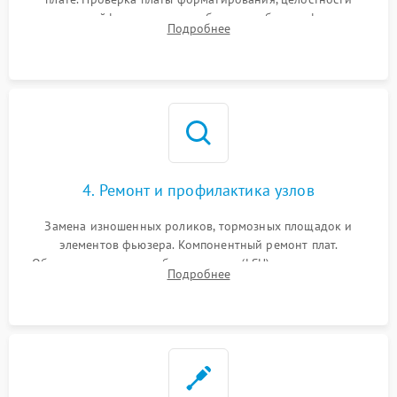
плоских шлейфов сканера и работоспособности флажков и
Подробнее
оптопар (датчиков прохождения бумаги).
4. Ремонт и профилактика узлов
Замена изношенных роликов, тормозных площадок и
элементов фьюзера. Компонентный ремонт плат.
Обязательная очистка блока лазера (LSU), зеркал и тракта
Подробнее
печати от просыпанного тонера и бумажной пыли.