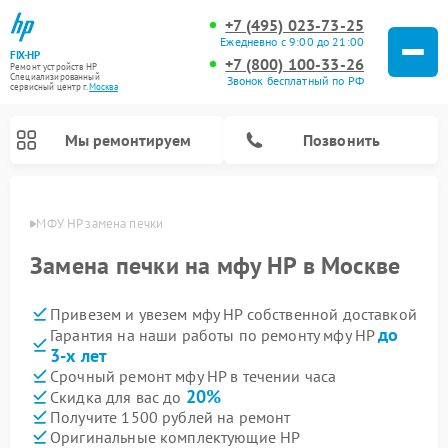
+7 (495) 023-73-25
Ежедневно с 9:00 до 21:00
FIX-HP
+7 (800) 100-33-26
Ремонт устройств HP
Специализированный
Звонок бесплатный по РФ
cервисный центр г.
Москва
Мы ремонтируем
Позвонить
оскве
МФУ HP замена печки
Замена печки на мфу HP в Москве
Привезем и увезем мфу HP собственной доставкой
до
Гарантия на наши работы по ремонту мфу HP
3-х лет
Срочный ремонт мфу HP в течении часа
20%
Скидка для вас до
Получите 1500 рублей на ремонт
Оригинальные комплектующие HP