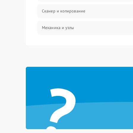
Сканер и копирование
Механика и узлы
Программные сбои
Подключение и интерфейсы
?
Дисплей и органы управления
Изображение
Проблемы с механикой
Питание и запуск