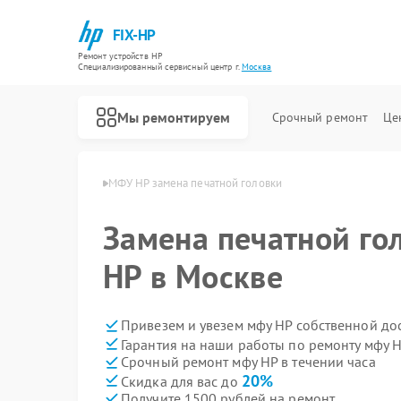
FIX-HP
Ремонт устройств HP
Специализированный cервисный центр г.
Москва
Мы ремонтируем
Срочный ремонт
Це
нт мфу HP в Москве
МФУ HP замена печатной головки
Замена печатной го
HP в Москве
Привезем и увезем мфу HP собственной до
Гарантия на наши работы по ремонту мфу 
Срочный ремонт мфу HP в течении часа
20%
Скидка для вас до
Получите 1500 рублей на ремонт